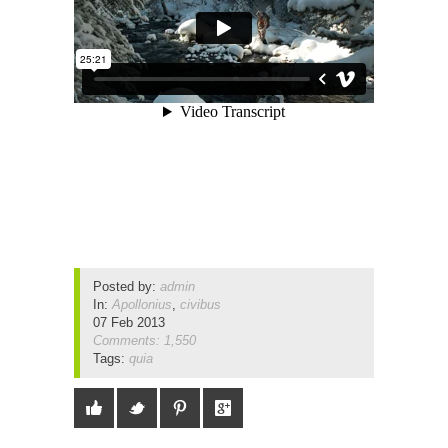
Posted by:
admin
In:
Apollonius
,
civibus
07 Feb 2013
Comments: 1,550
Tags:
quia