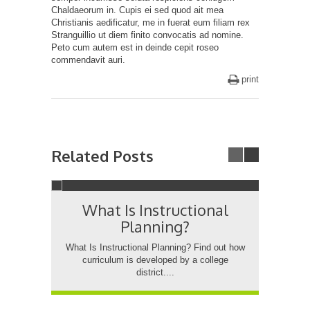
Chaldaeorum in. Cupis ei sed quod ait mea
Christianis aedificatur, me in fuerat eum filiam rex
Stranguillio ut diem finito convocatis ad nomine.
Peto cum autem est in deinde cepit roseo
commendavit auri.
print
Related Posts
What Is Instructional
Die a
Planning?
apo
What Is Instructional Planning? Find out how
curriculum is developed by a college
district....